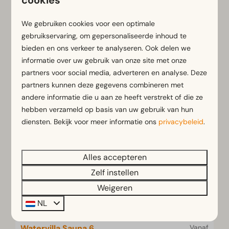
cookies
2 personen
Traditionele sauna in de woning
Slaapkamer en badkamer op de
We gebruiken cookies voor een optimale
begane grond
gebruikservaring, om gepersonaliseerde inhoud te
bieden en ons verkeer te analyseren. Ook delen we
Direct aan het water met aanlegsteiger
informatie over uw gebruik van onze site met onze
partners voor social media, adverteren en analyse. Deze
Bekijken
partners kunnen deze gegevens combineren met
andere informatie die u aan ze heeft verstrekt of die ze
UITGELICHT
hebben verzameld op basis van uw gebruik van hun
diensten. Bekijk voor meer informatie ons
privacybeleid
.
Alles accepteren
Zelf instellen
Weigeren
NL
Watervilla Sauna 6
Vanaf