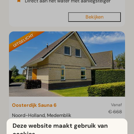
Direct aan het water met aanlegsteiger
Bekijken
UITGELICHT
Oosterdijk Sauna 6
Vanaf
€ 668
Noord-Holland, Medemblik
€ 574
Deze website maakt gebruik van
6
3
Sommige
3 nachten