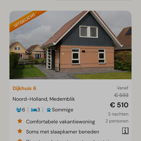
UITGELICHT
Dijkhuis 6
Vanaf
€ 593
Noord-Holland, Medemblik
€ 510
6
3
Sommige
3 nachten
2 personen
Comfortabele vakantiewoning
Soms met slaapkamer beneden